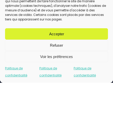
qui nous permettent de faire fonctionner le site de manière
En utilisant ce formulaire, vous acceptez le
optimale (cookies techniques), d'analyser notre trafic (cookies de
stockage et le traitement de vos données
mesure d’audience) et de vous permettre d'accéder à des
services de vidéo. Certains cookies sont placés par des services
par ce site.
tiers qui apparaissent sur nos pages.
ENVOYER
Accepter
Refuser
Voir les préférences
Politique de
Politique de
Politique de
confidentialité
confidentialité
confidentialité
Cliquez pour accepter les cookies marketing
et activer ce contenu