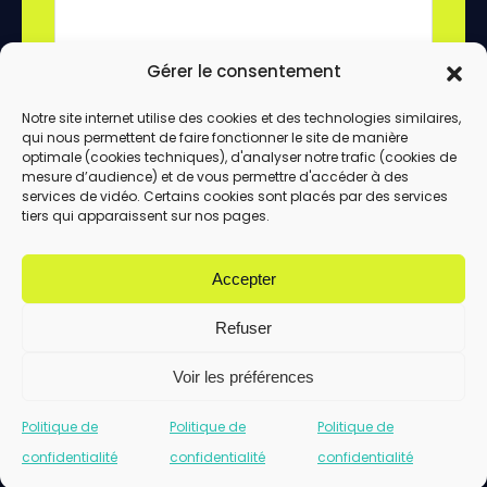
Gérer le consentement
Notre site internet utilise des cookies et des technologies similaires,
qui nous permettent de faire fonctionner le site de manière
En utilisant ce formulaire, vous acceptez le
optimale (cookies techniques), d'analyser notre trafic (cookies de
stockage et le traitement de vos données
mesure d’audience) et de vous permettre d'accéder à des
services de vidéo. Certains cookies sont placés par des services
par ce site.
tiers qui apparaissent sur nos pages.
ENVOYER
Accepter
Refuser
Voir les préférences
Politique de
Politique de
Politique de
confidentialité
confidentialité
confidentialité