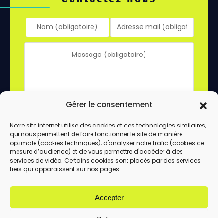
Gérer le consentement
Notre site internet utilise des cookies et des technologies similaires,
qui nous permettent de faire fonctionner le site de manière
En utilisant ce formulaire, vous acceptez le
optimale (cookies techniques), d'analyser notre trafic (cookies de
stockage et le traitement de vos données
mesure d’audience) et de vous permettre d'accéder à des
services de vidéo. Certains cookies sont placés par des services
par ce site.
tiers qui apparaissent sur nos pages.
ENVOYER
Accepter