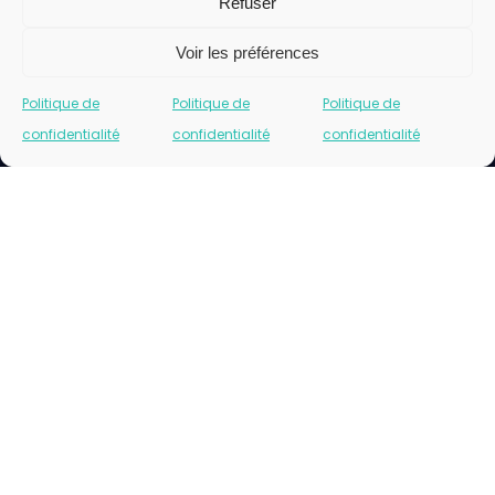
Refuser
Voir les préférences
Politique de
Politique de
Politique de
confidentialité
confidentialité
confidentialité
Cliquez pour accepter les cookies marketing
et activer ce contenu
Please insert correct facebook url page.