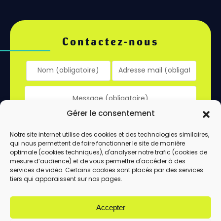
Contactez-nous
Gérer le consentement
Notre site internet utilise des cookies et des technologies similaires,
qui nous permettent de faire fonctionner le site de manière
optimale (cookies techniques), d'analyser notre trafic (cookies de
mesure d’audience) et de vous permettre d'accéder à des
services de vidéo. Certains cookies sont placés par des services
tiers qui apparaissent sur nos pages.
En utilisant ce formulaire, vous acceptez le
stockage et le traitement de vos données
Accepter
par ce site.