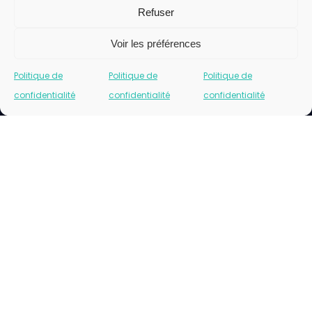
ENVOYER
Refuser
Voir les préférences
Politique de
Politique de
Politique de
confidentialité
confidentialité
confidentialité
Cliquez pour accepter les cookies marketing
et activer ce contenu
Please insert correct facebook url page.