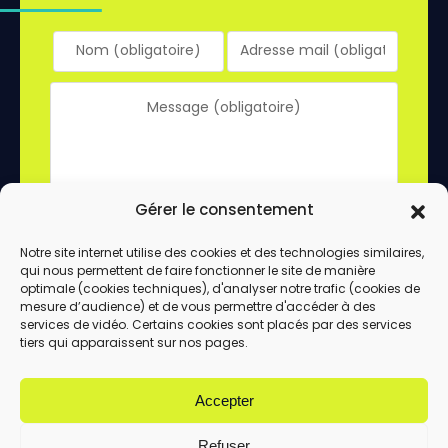
Gérer le consentement
Notre site internet utilise des cookies et des technologies similaires,
qui nous permettent de faire fonctionner le site de manière
En utilisant ce formulaire, vous acceptez le
optimale (cookies techniques), d'analyser notre trafic (cookies de
stockage et le traitement de vos données
mesure d’audience) et de vous permettre d'accéder à des
services de vidéo. Certains cookies sont placés par des services
par ce site.
tiers qui apparaissent sur nos pages.
ENVOYER
Accepter
Refuser