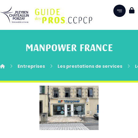
MANPOWER FRANCE
Entreprises
Les prestations de services
L