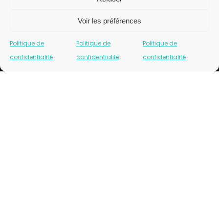
Voir les préférences
Politique de
Politique de
Politique de
confidentialité
confidentialité
confidentialité
Cliquez pour accepter les cookies marketing
et activer ce contenu
Please insert correct facebook url page.