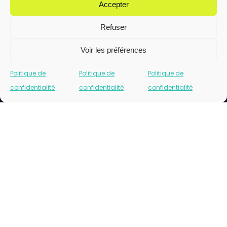
Accepter
Refuser
Voir les préférences
Politique de
Politique de
Politique de
confidentialité
confidentialité
confidentialité
Cliquez pour accepter les cookies marketing
et activer ce contenu
Please insert correct facebook url page.