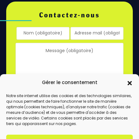
Contactez-nous
Gérer le consentement
Notre site internet utilise des cookies et des technologies similaires,
qui nous permettent de faire fonctionner le site de manière
En utilisant ce formulaire, vous acceptez le
optimale (cookies techniques), d'analyser notre trafic (cookies de
stockage et le traitement de vos données
mesure d’audience) et de vous permettre d'accéder à des
services de vidéo. Certains cookies sont placés par des services
par ce site.
tiers qui apparaissent sur nos pages.
ENVOYER