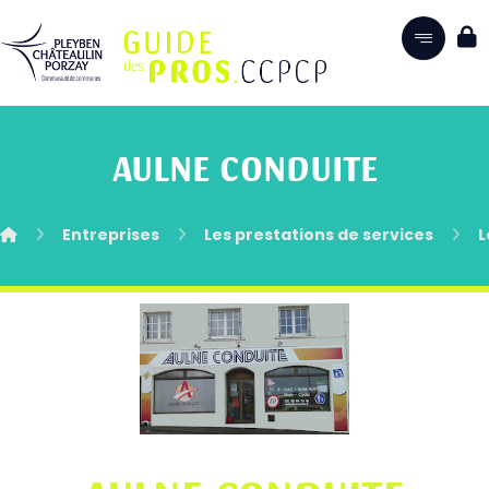
AULNE CONDUITE
Entreprises
Les prestations de services
L