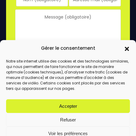
Gérer le consentement
Notre site internet utilise des cookies et des technologies similaires,
qui nous permettent de faire fonctionner le site de manière
En utilisant ce formulaire, vous acceptez le
optimale (cookies techniques), d'analyser notre trafic (cookies de
stockage et le traitement de vos données
mesure d’audience) et de vous permettre d'accéder à des
services de vidéo. Certains cookies sont placés par des services
par ce site.
tiers qui apparaissent sur nos pages.
ENVOYER
Accepter
Refuser
Voir les préférences