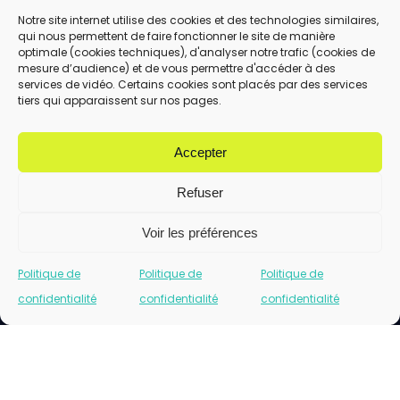
Notre site internet utilise des cookies et des technologies similaires,
qui nous permettent de faire fonctionner le site de manière
En utilisant ce formulaire, vous acceptez le
optimale (cookies techniques), d'analyser notre trafic (cookies de
stockage et le traitement de vos données
mesure d’audience) et de vous permettre d'accéder à des
services de vidéo. Certains cookies sont placés par des services
par ce site.
tiers qui apparaissent sur nos pages.
ENVOYER
Accepter
Refuser
Voir les préférences
Politique de
Politique de
Politique de
confidentialité
confidentialité
confidentialité
Cliquez pour accepter les cookies marketing
et activer ce contenu