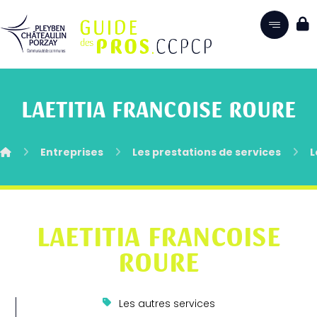
LAETITIA FRANCOISE ROURE
Entreprises
Les prestations de services
L
LAETITIA FRANCOISE
ROURE
Les autres services