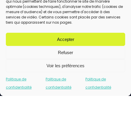
qui nous permettent de faire fonctionner le site de manière
En utilisant ce formulaire, vous acceptez le
optimale (cookies techniques), d'analyser notre trafic (cookies de
stockage et le traitement de vos données
mesure d’audience) et de vous permettre d'accéder à des
services de vidéo. Certains cookies sont placés par des services
par ce site.
tiers qui apparaissent sur nos pages.
ENVOYER
Accepter
Refuser
Voir les préférences
Politique de
Politique de
Politique de
confidentialité
confidentialité
confidentialité
Cliquez pour accepter les cookies marketing
et activer ce contenu