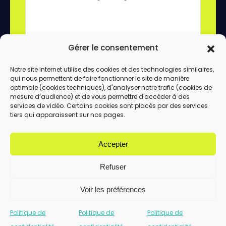
Gérer le consentement
Notre site internet utilise des cookies et des technologies similaires,
qui nous permettent de faire fonctionner le site de manière
En utilisant ce formulaire, vous acceptez le
optimale (cookies techniques), d'analyser notre trafic (cookies de
stockage et le traitement de vos données
mesure d’audience) et de vous permettre d'accéder à des
services de vidéo. Certains cookies sont placés par des services
par ce site.
tiers qui apparaissent sur nos pages.
ENVOYER
Accepter
Refuser
Voir les préférences
Politique de
Politique de
Politique de