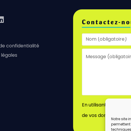
Contactez-no
 de confidentialité
 légales
En utilisant ce formu
de vos données par c
Notre site 
permettent 
techniques)