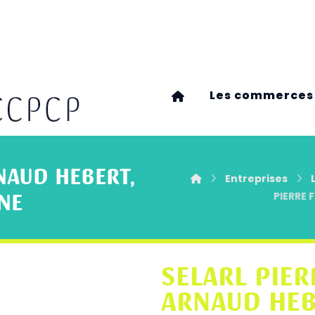
Les commerces
RNAUD HEBERT,
Entreprises
NE
PIERRE 
SELARL PIER
ARNAUD HEB