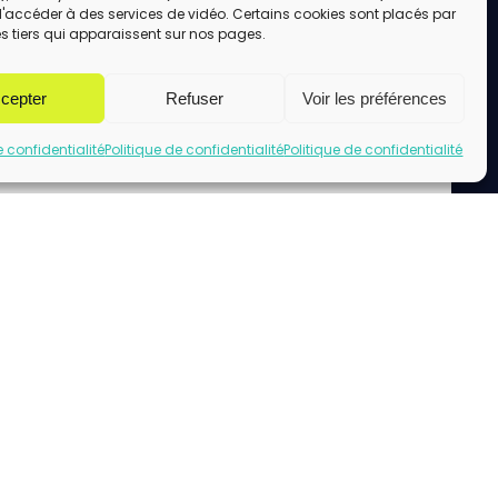
d'accéder à des services de vidéo. Certains cookies sont placés par
s tiers qui apparaissent sur nos pages.
cepter
Refuser
Voir les préférences
e confidentialité
Politique de confidentialité
Politique de confidentialité
uez pour accepter les cookies marketing
et activer ce contenu