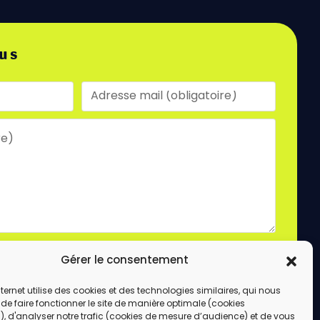
us
laire, vous acceptez le stockage et le traitement
Gérer le consentement
e site.
ENVOYER
internet utilise des cookies et des technologies similaires, qui nous
de faire fonctionner le site de manière optimale (cookies
, d'analyser notre trafic (cookies de mesure d’audience) et de vous