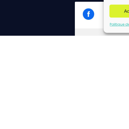
Ac
Politique d
Cliq
Please insert correct f