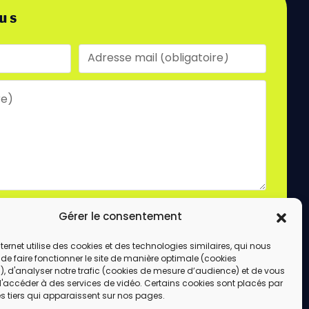
us
laire, vous acceptez le stockage et le traitement
Gérer le consentement
e site.
ENVOYER
internet utilise des cookies et des technologies similaires, qui nous
de faire fonctionner le site de manière optimale (cookies
, d'analyser notre trafic (cookies de mesure d’audience) et de vous
d'accéder à des services de vidéo. Certains cookies sont placés par
s tiers qui apparaissent sur nos pages.