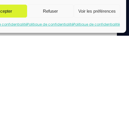
cepter
Refuser
Voir les préférences
e confidentialité
Politique de confidentialité
Politique de confidentialité
uez pour accepter les cookies marketing
et activer ce contenu
acebook url page.