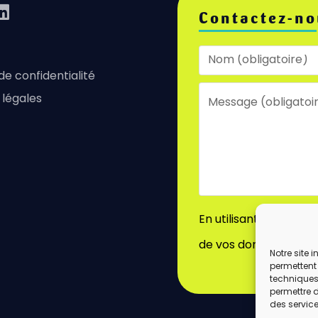
Contactez-no
 de confidentialité
 légales
En utilisant ce formu
de vos données par c
Notre site 
permettent 
techniques)
permettre 
des service