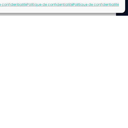
e confidentialité
Politique de confidentialité
Politique de confidentialité
uez pour accepter les cookies marketing
et activer ce contenu
acebook url page.