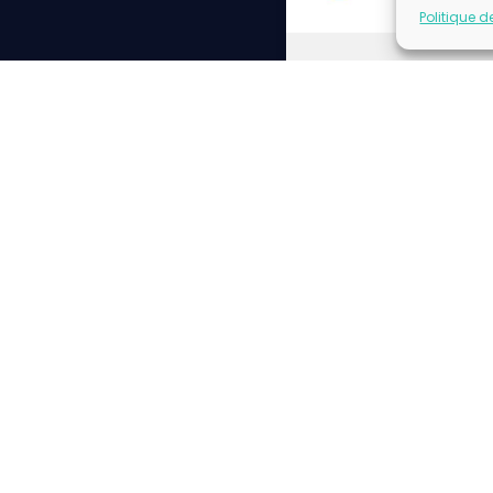
Politique d
Cliq
Please insert correct f