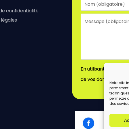
 de confidentialité
 légales
En utilisant ce formu
de vos données par c
Notre site 
permettent 
techniques)
permettre 
des service
Ac