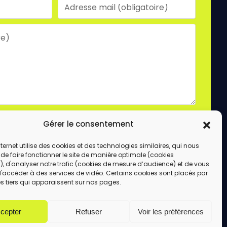
laire, vous acceptez le stockage et le traitement
Gérer le consentement
e site.
ENVOYER
internet utilise des cookies et des technologies similaires, qui nous
de faire fonctionner le site de manière optimale (cookies
, d'analyser notre trafic (cookies de mesure d’audience) et de vous
d'accéder à des services de vidéo. Certains cookies sont placés par
s tiers qui apparaissent sur nos pages.
cepter
Refuser
Voir les préférences