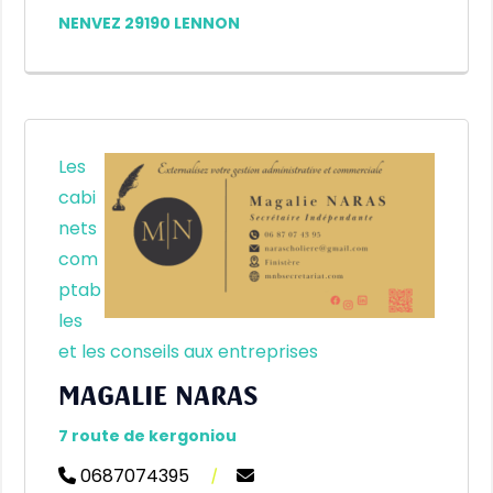
NENVEZ 29190 LENNON
Les
cabi
nets
com
ptab
les
et les conseils aux entreprises
MAGALIE NARAS
7 route de kergoniou
0687074395
|