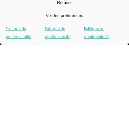
Refuser
Voir les préférences
Politique de
Politique de
Politique de
confidentialité
confidentialité
confidentialité
Cliquez pour accepter les cookies marketing
et activer ce contenu
Please insert correct facebook url page.