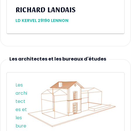
RICHARD LANDAIS
LD KERVEL 29190 LENNON
Les architectes et les bureaux d'études
Les
archi
tect
es et
les
bure