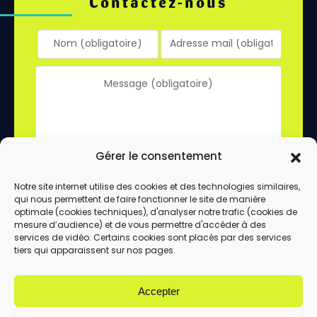
Contactez-nous
Gérer le consentement
Notre site internet utilise des cookies et des technologies similaires,
qui nous permettent de faire fonctionner le site de manière
En utilisant ce formulaire, vous acceptez le
optimale (cookies techniques), d'analyser notre trafic (cookies de
stockage et le traitement de vos données
mesure d’audience) et de vous permettre d'accéder à des
services de vidéo. Certains cookies sont placés par des services
par ce site.
tiers qui apparaissent sur nos pages.
ENVOYER
Accepter